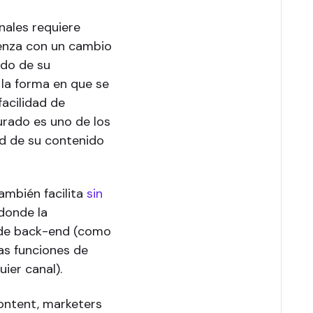
nales requiere
ienza con un cambio
ido de su
 la forma en que se
acilidad de
turado es uno de los
ad de su contenido
ambién facilita
sin
 donde la
o de back-end (como
as funciones de
ier canal).
ontent, marketers