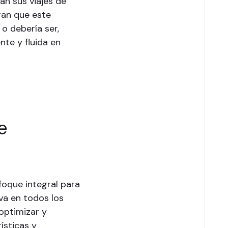
an sus viajes de
ran que este
 o debería ser,
nte y fluida en
.
e
foque integral para
va en todos los
optimizar y
ísticas y