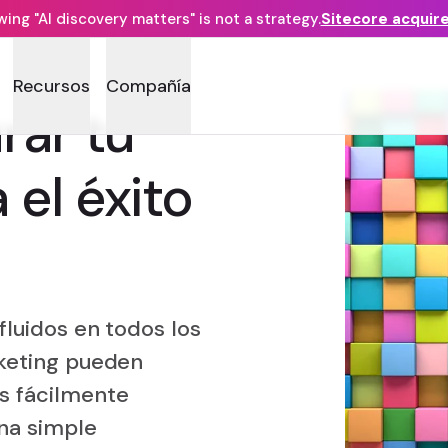
ng "AI discovery matters" is not a strategy.
Sitecore acquir
Recursos
Compañía
rar tu
el éxito
fluidos en todos los
rketing pueden
s fácilmente
na simple