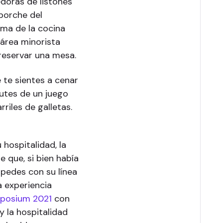
doras de listones
porche del
oma de la cocina
 área minorista
 reservar una mesa.
 te sientes a cenar
rutes de un juego
riles de galletas.
hospitalidad, la
 que, si bien había
spedes con su línea
a experiencia
mposium 2021
con
y la hospitalidad