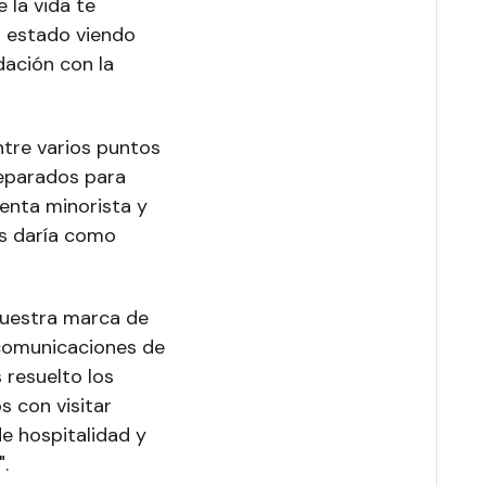
 la vida te
a estado viendo
dación con la
ntre varios puntos
separados para
venta minorista y
es daría como
nuestra marca de
e comunicaciones de
 resuelto los
 con visitar
e hospitalidad y
.