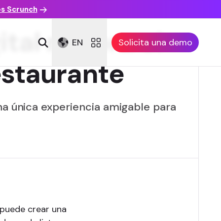
es Scrunch
ital mejora el
EN
Solicita una demo
estaurante
na única experiencia amigable para
 puede crear una