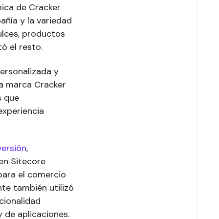
mica de Cracker
añía y la variedad
dulces, productos
ó el resto.
personalizada y
la marca Cracker
s que
experiencia
versión
,
en Sitecore
para el comercio
te también utilizó
cionalidad
 de aplicaciones.