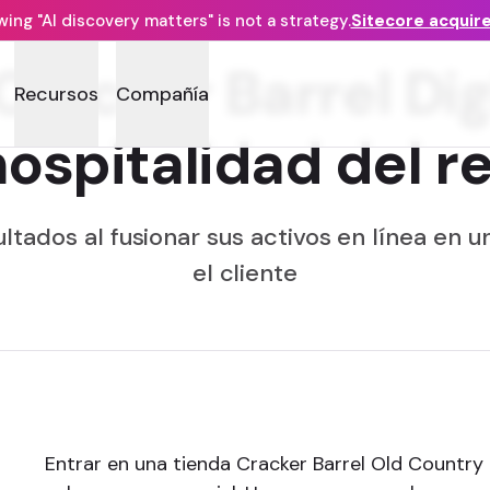
ng "AI discovery matters" is not a strategy.
Sitecore acquir
racker Barrel Dig
Recursos
Compañía
hospitalidad del r
tados al fusionar sus activos en línea en u
el cliente
Entrar en una tienda Cracker Barrel Old Country