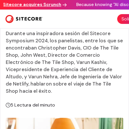
tecore acquires Scrunch
Because knowing "AI discovery
La hoja de ruta de The Tile Shop hacia el crecimiento
Sol
exponencial con el comercio componible
Durante una inspiradora sesión del Sitecore
Symposium 2024, los panelistas, entre los que se
encontraban Christopher Davis, CIO de The Tile
Shop, John West, Director de Comercio
Electrónico de The Tile Shop, Varun Kashiv,
Vicepresidente de Experiencia del Cliente de
Altudo, y Varun Nehra, Jefe de Ingeniería de Valor
de Netlify, hablaron sobre el viaje de The Tile
Shop hacia el éxito.
5
Lectura del minuto