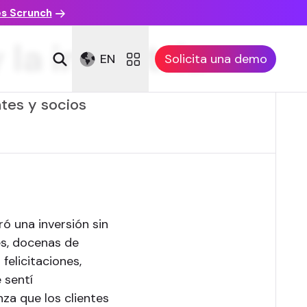
es Scrunch
 la industria
EN
Solicita una demo
ntes y socios
ó una inversión sin
es, docenas de
felicitaciones,
 sentí
za que los clientes