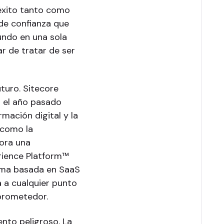
éxito tanto como
 de confianza que
undo en una sola
ar de tratar de ser
turo. Sitecore
a el año pasado
mación digital y la
 como la
hora una
erience Platform™
orma basada en SaaS
a a cualquier punto
 prometedor.
ento peligroso. La