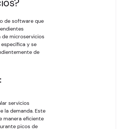
ios?
co de software que
pendientes
 de microservicios
 específica y se
endientemente de
:
lar servicios
de la demanda. Este
e manera eficiente
durante picos de