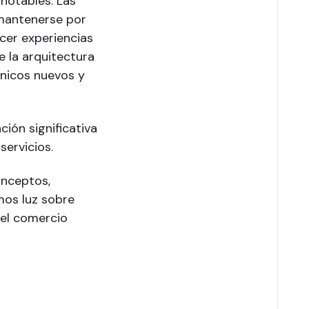
notables. Las
mantenerse por
cer experiencias
e la arquitectura
ónicos nuevos y
ión significativa
servicios.
onceptos,
mos luz sobre
del comercio