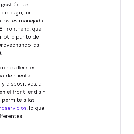
a gestión de
 de pago, los
atos, es manejada
l front-end, que
ier otro punto de
aprovechando las
.
cio headless es
a de cliente
y dispositivos, al
en el front-end sin
 permite a las
roservicios
, lo que
diferentes