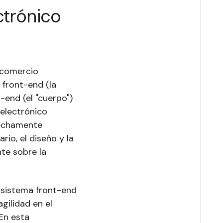
ctrónico
l comercio
 front-end (la
-end (el "cuerpo")
electrónico
trechamente
rio, el diseño y la
nte sobre la
 sistema front-end
agilidad en el
 En esta