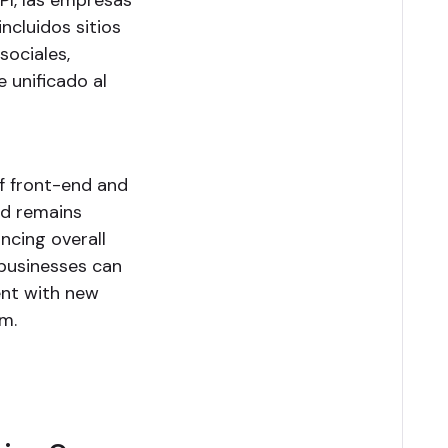
API, las empresas
ncluidos sitios
sociales,
e unificado al
f front-end and
nd remains
ncing overall
 businesses can
ent with new
em.