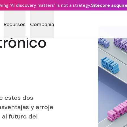
ng "AI discovery matters" is not a strategy.
Sitecore acquir
Recursos
Compañía
trónico
e estos dos
esventajas y arroje
al futuro del