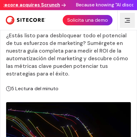
core acquires Scrunch
Because knowing "AI discovery m
ROI de automatización de marketing: Guía para calcular el
Solicita una demo
impacto
¿Estás listo para desbloquear todo el potencial
de tus esfuerzos de marketing? Sumérgete en
nuestra guía completa para medir el ROI de la
automatización del marketing y descubre cómo
las métricas clave pueden potenciar tus
estrategias para el éxito.
5
Lectura del minuto