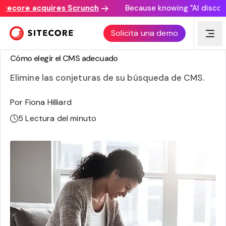
core acquires Scrunch
Because knowing "AI discovery m
Solicita una demo
SELECCIÓN DE UN CMS
Cómo elegir el CMS adecuado
Elimine las conjeturas de su búsqueda de CMS.
Por Fiona Hilliard
5
Lectura del minuto