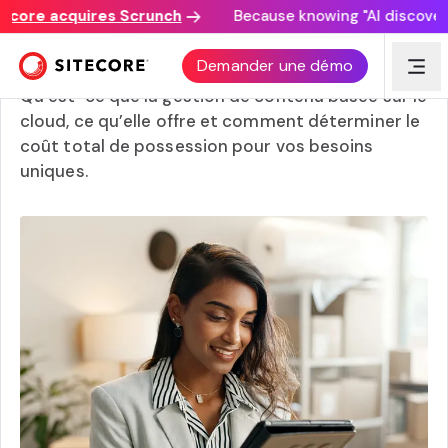
re acquires Scrunch
Because knowing "AI discovery mat
Qu’est-ce que la gestion de contenu dans le cloud ?
Demander une démo
Qu’est-ce que la gestion de contenu basée sur le
cloud, ce qu’elle offre et comment déterminer le
coût total de possession pour vos besoins
uniques.