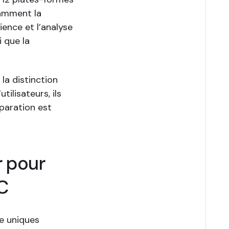
tamment la
ience et l’analyse
i que la
 la distinction
ilisateurs, ils
paration est
r pour
DC
se uniques