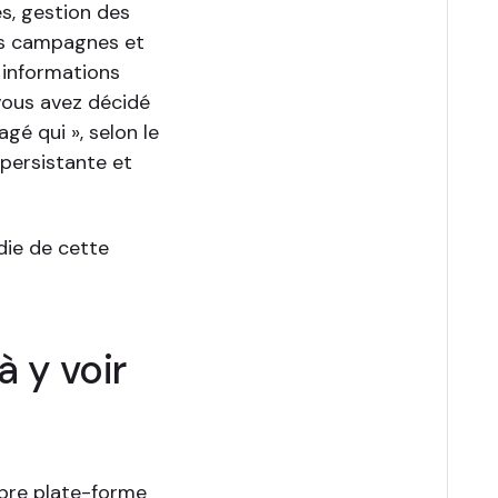
s, gestion des
des campagnes et
 informations
vous avez décidé
gé qui », selon le
 persistante et
die de cette
 y voir
opre plate-forme