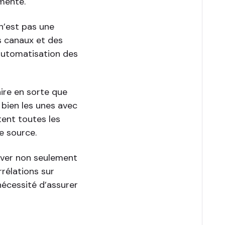
gmenté.
 n’est pas une
s canaux et des
l’automatisation des
aire en sorte que
 bien les unes avec
tent toutes les
e source.
ouver non seulement
rrélations sur
 nécessité d’assurer