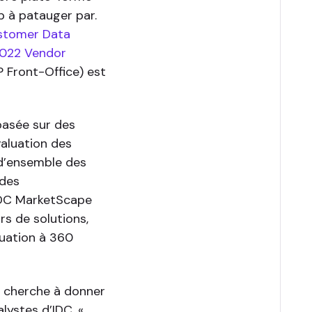
p à patauger par.
ustomer Data
2022 Vendor
 Front-Office) est
basée sur des
valuation des
 d’ensemble des
 des
IDC MarketScape
rs de solutions,
uation à 360
e cherche à donner
lystes d’IDC, «