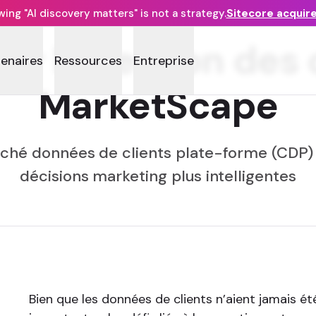
ng "AI discovery matters" is not a strategy.
Sitecore acquir
sur la gestion des
tenaires
Ressources
Entreprise
MarketScape
hé données de clients plate-forme (CDP) 
décisions marketing plus intelligentes
Bien que les données de clients n’aient jamais ét