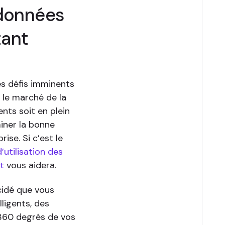
 données
tant
s défis imminents
 le marché de la
nts soit en plein
iner la bonne
ise. Si c’est le
’utilisation des
nt
vous aidera.
cidé que vous
ligents, des
 360 degrés de vos