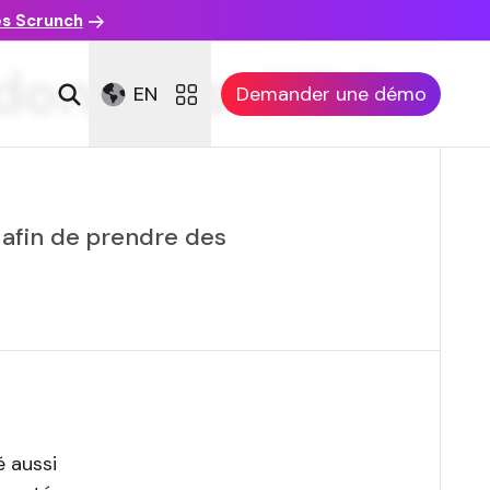
es Scrunch
 données d’IDC
EN
Demander une démo
afin de prendre des
é aussi