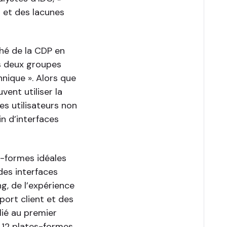
 et des lacunes
ché de la CDP en
es deux groupes
chnique ». Alors que
vent utiliser la
es utilisateurs non
n d’interfaces
s-formes idéales
 des interfaces
ng, de l’expérience
pport client et des
lié au premier
s 12 plates-formes