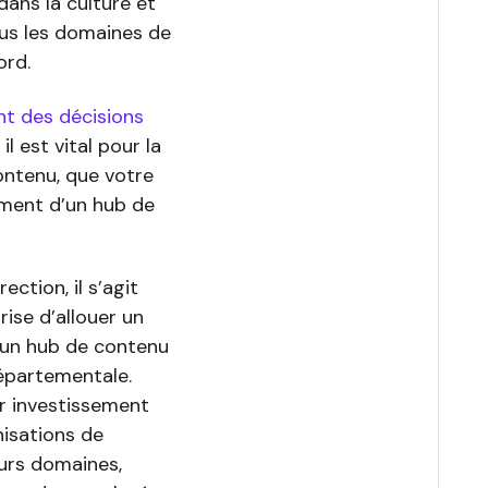
dans la culture et
tous les domaines de
ord.
nt des décisions
l est vital pour la
ontenu, que votre
ement d’un hub de
ection, il s’agit
ise d’allouer un
’un hub de contenu
départementale.
r investissement
nisations de
urs domaines,