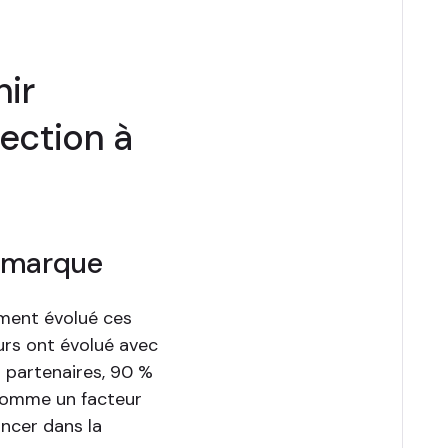
nir
rection à
re marque
ement évolué ces
rs ont évolué avec
s partenaires, 90 %
 comme un facteur
ancer dans la