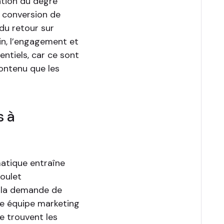
ation du degré
a conversion de
du retour sur
in, l’engagement et
ntiels, car ce sont
ontenu que les
s à
matique entraîne
goulet
e la demande de
e équipe marketing
se trouvent les