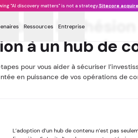
ng "AI discovery matters" is not a strategy.
Sitecore acquir
tenir l’adhésion 
tenaires
Ressources
Entreprise
tion à un hub de c
tapes pour vous aider à sécuriser l’investi
ntée en puissance de vos opérations de c
L’adoption d’un hub de contenu n’est pas seule