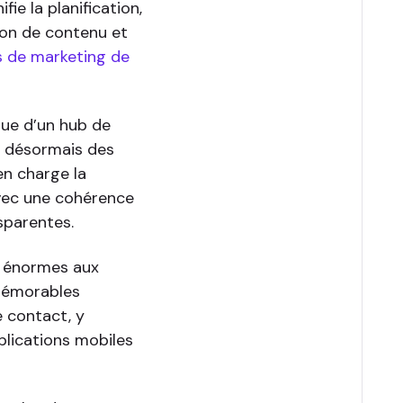
fie la planification,
ion de contenu et
s de marketing de
ique d’un hub de
t désormais des
n charge la
 avec une cohérence
sparentes.
s énormes aux
mémorables
e contact, y
plications mobiles