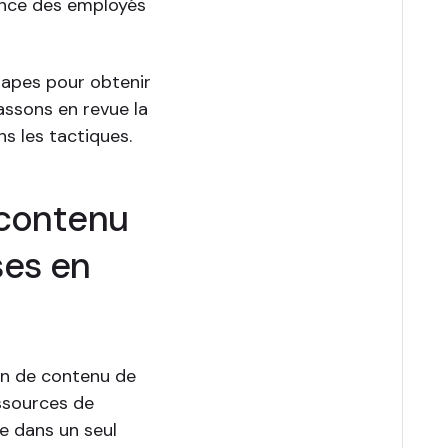
ence des employés
tapes pour obtenir
assons en revue la
ns les tactiques.
 contenu
ses en
on de contenu de
ssources de
e dans un seul