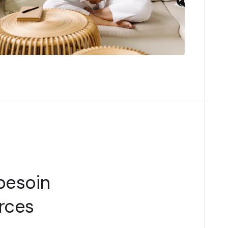
besoin
rces