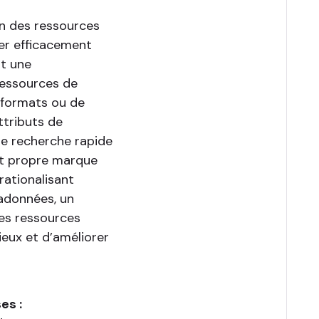
n des ressources
er efficacement
it une
ressources de
e formats ou de
tributs de
e recherche rapide
nt propre marque
rationalisant
tadonnées, un
es ressources
eux et d’améliorer
es :