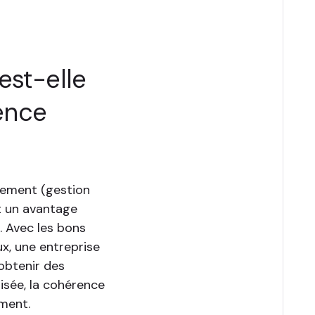
s
est-elle
ence
gement (gestion
t un avantage
. Avec les bons
ux, une entreprise
 obtenir des
lisée, la cohérence
ement.