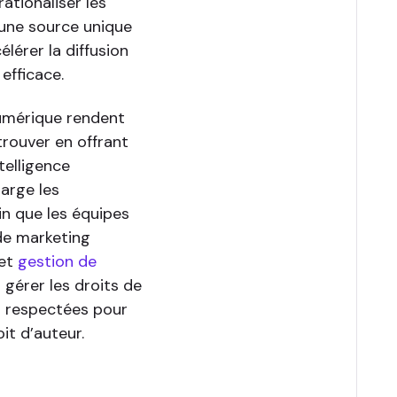
ationaliser les
 une source unique
élérer la diffusion
efficace.
numérique rendent
trouver en offrant
telligence
harge les
fin que les équipes
de marketing
 et
gestion de
 gérer les droits de
nt respectées pour
it d’auteur.