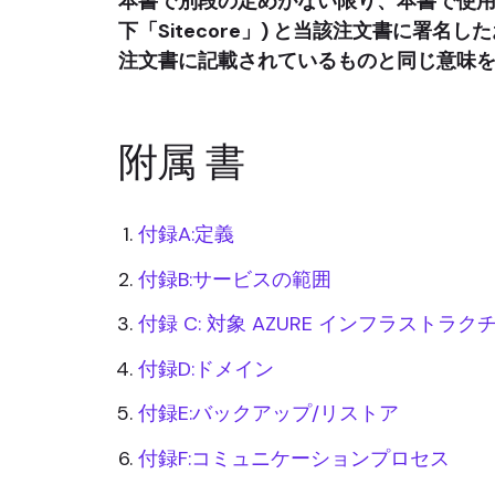
本書で別段の定めがない限り、本書で使用され
下「Sitecore」) と当該注文書に署名
注文書に記載されているものと同じ意味
附属 書
付録A:定義
付録B:サービスの範囲
付録 C: 対象 AZURE インフラストラク
付録D:ドメイン
付録E:バックアップ/リストア
付録F:コミュニケーションプロセス