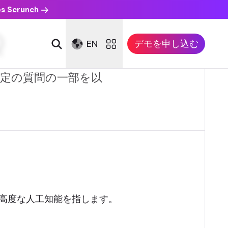
es Scrunch
Q
EN
デモを申し込む
特定の質問の一部を以
る高度な人工知能を指します。