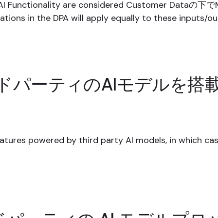
 AI Functionality are considered Customer Dataの下でM
tions in the DPA will apply equally to these inputs/ou
ードパーティのAIモデルを搭
eatures powered by third party AI models, in which case