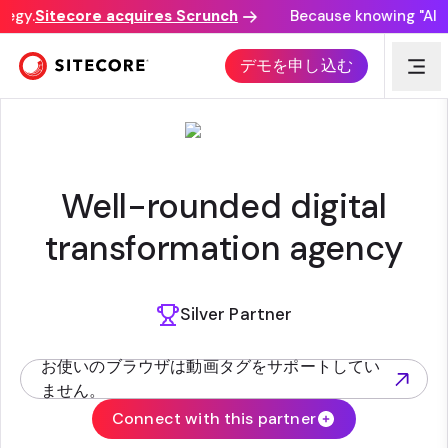
egy.
Sitecore acquires Scrunch
Because knowing "AI di
DIGIEASY
デモを申し込む
Well-rounded digital
transformation agency
Silver Partner
お使いのブラウザは動画タグをサポートしてい
(opens in new tab)
ません。
Connect with this partner