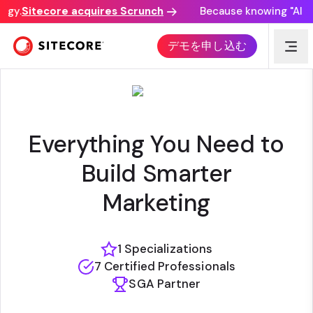
gy.
Sitecore acquires Scrunch
Because knowing "AI dis
EPSILON
デモを申し込む
Everything You Need to
Build Smarter
Marketing
1 Specializations
7 Certified Professionals
SGA Partner