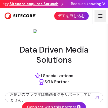
tegy.
Sitecore acquires Scrunch
Because knowing "AI di
REPRISE DIGITAL MENA
デモを申し込む
Data Driven Media
Solutions
1 Specializations
SGA Partner
お使いのブラウザは動画タグをサポートしてい
(opens in new tab)
ません。
Connect with this partner