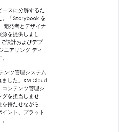
のピースに分解するた
torybook を
、開発者とデザイナ
報源を提供しまし
ネル間で設計およびデプ
ンジニアリング ディ
ます。
コンテンツ管理システム
た。XM Cloud
、コンテンツ管理シ
ングを担当しませ
性を持たせながら
ポイント、プラット
す。