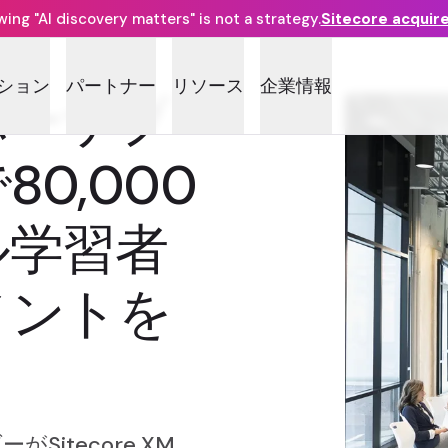
ng "AI discovery matters" is not a strategy.
Sitecore acquir
ション
パートナー
リソース
企業情報
ポーザブ
0,000
ル学習者
メントを
itecore XM