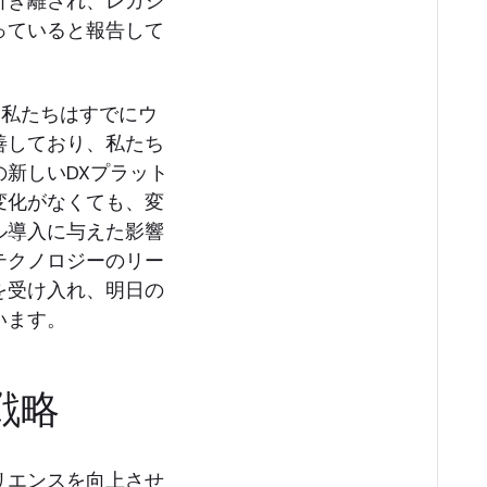
引き離され、レガシ
っていると報告して
、私たちはすでにウ
善しており、私たち
新しいDXプラット
変化がなくても、変
ル導入に与えた影響
テクノロジーのリー
を受け入れ、明日の
います。
戦略
リエンスを向上させ