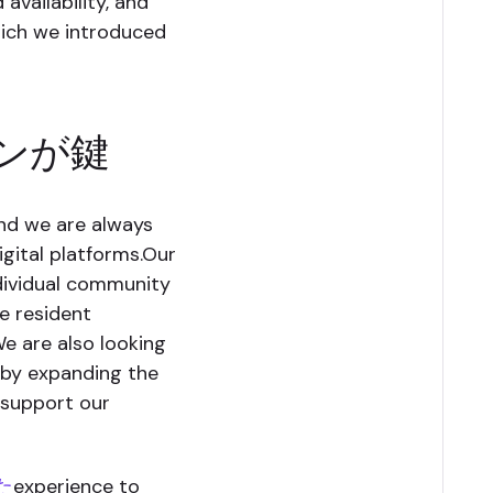
availability, and
which we introduced
ンが鍵
nd we are always
igital platforms.Our
dividual community
e resident
e are also looking
 by expanding the
 support our
た
experience to