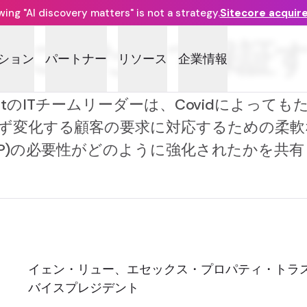
ng "AI discovery matters" is not a strategy.
Sitecore acquir
来にわたって保証
ション
パートナー
リソース
企業情報
ty TrustのITチームリーダーは、Covidによ
化する顧客の要求に対応するための柔軟なDigita
m(DXP)の必要性がどのように強化されたかを
イェン・リュー、エセックス・プロパティ・トラ
バイスプレジデント