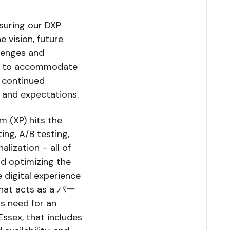
nsuring our DXP
 vision, future
llenges and
ugh to accommodate
 continued
and expectations.
m (XP) hits the
ng, A/B testing,
alization – all of
nd optimizing the
 digital experience
that acts as a パー
 need for an
ssex, that includes