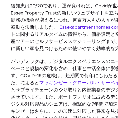
後知恵は20/20であり、運が良ければ、Covid
Essex Property Trustの新しいウェブサイト
勤務の機会が増えるにつれ、何百万人もの人々が
転勤を決断しました。
Essexapartmenthomes.c
トに関するリアルタイムの情報から、価格設定と
産ツアーのセルフサービススケジューリングまで
に新しい家を見つけるための使いやすく効率的な
パンデミックは、デジタルエクスペリエンスのニ
ペースと規模の変化を含め、仕事と生活全体に影
す。COVID-19の危機は、短期間で何年にもわた
た。によると
マッキンゼー・グローバル・サーベ
とサプライチェーンのやり取りと内部業務のデジタ
させています。また、ポートフォリオに占めるデ
ジタル対応製品のシェアは、衝撃的な7年間で加
キンゼーはさらに、この加速に対応した将来を見