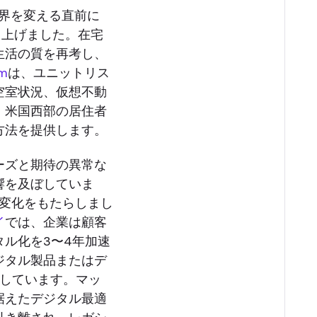
が世界を変える直前に
を立ち上げました。在宅
生活の質を再考し、
om
は、ユニットリス
空室状況、仮想不動
、米国西部の居住者
方法を提供します。
ーズと期待の異常な
響を及ぼしていま
る変化をもたらしまし
イ
では、企業は顧客
ル化を3〜4年加速
ジタル製品またはデ
速しています。マッ
据えたデジタル最適