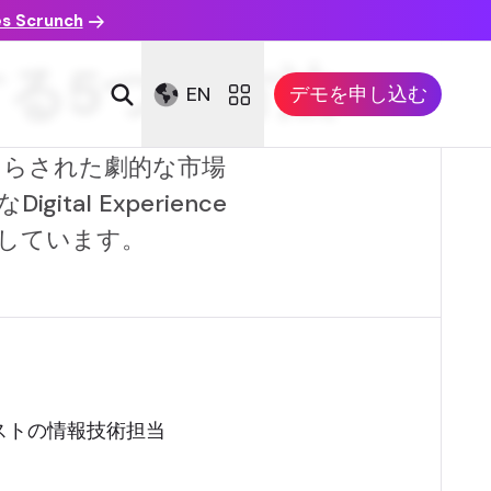
es Scrunch
する5つの方法
EN
デモを申し込む
ってもたらされた劇的な市場
l Experience
共有しています。
ストの情報技術担当