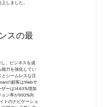
向上しました。
ンスの最
改善し、ビジネスを成
る能力を強化してい
スとシームレスな注
anの顧客はWebサ
ザーは14.63%増加
ョン率が9.92%向
サイトのナビゲーショ