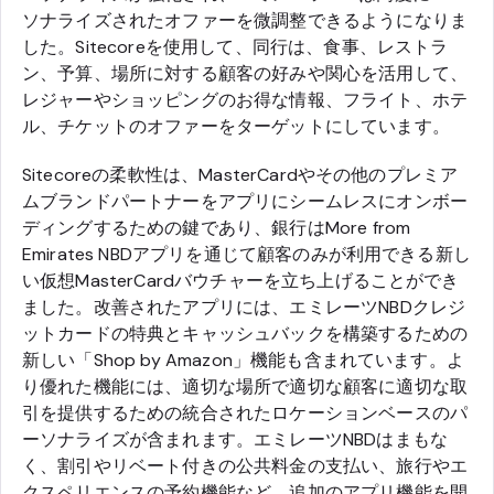
ソナライズされたオファーを微調整できるようになりま
した。Sitecoreを使用して、同行は、食事、レストラ
ン、予算、場所に対する顧客の好みや関心を活用して、
レジャーやショッピングのお得な情報、フライト、ホテ
ル、チケットのオファーをターゲットにしています。
Sitecoreの柔軟性は、MasterCardやその他のプレミア
ムブランドパートナーをアプリにシームレスにオンボー
ディングするための鍵であり、銀行はMore from
Emirates NBDアプリを通じて顧客のみが利用できる新し
い仮想MasterCardバウチャーを立ち上げることができ
ました。改善されたアプリには、エミレーツNBDクレジ
ットカードの特典とキャッシュバックを構築するための
新しい「Shop by Amazon」機能も含まれています。よ
り優れた機能には、適切な場所で適切な顧客に適切な取
引を提供するための統合されたロケーションベースのパ
ーソナライズが含まれます。エミレーツNBDはまもな
く、割引やリベート付きの公共料金の支払い、旅行やエ
クスペリエンスの予約機能など、追加のアプリ機能を開