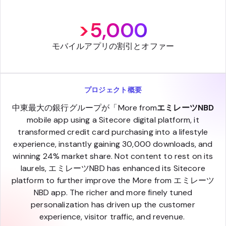
>5,000
モバイルアプリの割引とオファー
プロジェクト概要
中東最大の銀行グループが「More from
エミレーツNBD
mobile app using a Sitecore digital platform, it
transformed credit card purchasing into a lifestyle
experience, instantly gaining 30,000 downloads, and
winning 24% market share. Not content to rest on its
laurels, エミレーツNBD has enhanced its Sitecore
platform to further improve the More from エミレーツ
NBD app. The richer and more finely tuned
personalization has driven up the customer
experience, visitor traffic, and revenue.