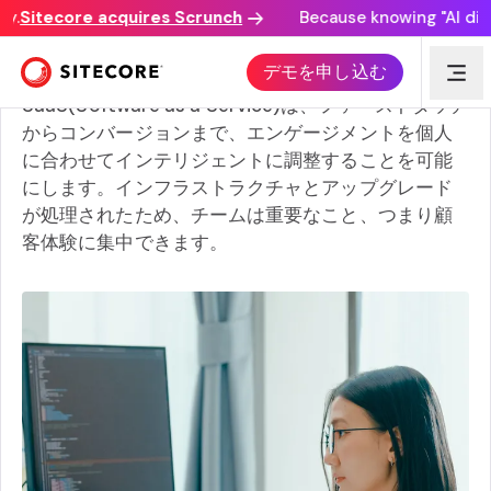
Sitecore acquires Scrunch
Because knowing "AI discov
なぜSaaSなのか?クラウドとコンテンツ管理の未来
デモを申し込む
SaaS(Software as a Service)は、ファーストタッチ
からコンバージョンまで、エンゲージメントを個人
に合わせてインテリジェントに調整することを可能
にします。インフラストラクチャとアップグレード
が処理されたため、チームは重要なこと、つまり顧
客体験に集中できます。