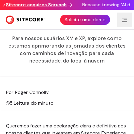
.
Sitecore acquires Scrunch
Because knowing "AI disco
Navegando amanhã: o compromisso contínuo da
Solicite uma demo
Sitecore com a excelência XP e o empoderamento do
cliente
Para nossos usuários XM e XP, explore como
estamos aprimorando as jornadas dos clientes
com caminhos de inovação para cada
necessidade, do local à nuvem
Por Roger Connolly
.
5
Leitura do minuto
Queremos fazer uma declaração clara e definitiva aos
nossos clientes que investem em Sitecore Experience