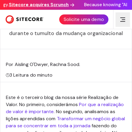
gy.
Sitecore acquires Scrunch
Because knowing "AI dis
Cinco formas de inspirar a gestão da mudança
Solicite uma demo
Explore cinco maneiras de apoiar suas equipes
durante o tumulto da mudança organizacional
Por Aisling O'Dwyer, Rachna Sood
.
3
Leitura do minuto
Este é o terceiro blog da nossa série Realização de
Valor. No primeiro, considerámos
Por que a realização
de valor é importante
. No segundo, analisamos as
lições aprendidas com
Transformar um negócio global
para se concentrar em toda a jornada
fazendo do