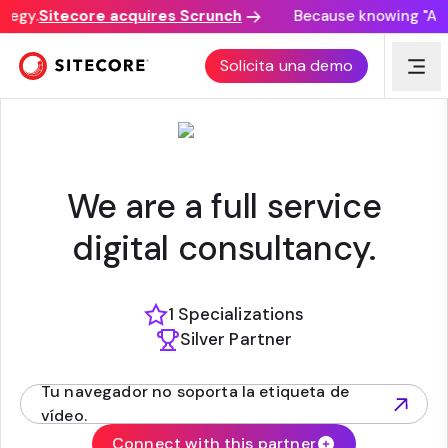
tegy.
Sitecore acquires Scrunch
Because knowing "AI di
IMEDIA INC.
Solicita una demo
We are a full service
digital consultancy.
1 Specializations
Silver Partner
Tu navegador no soporta la etiqueta de
(opens in new tab)
vídeo.
Connect with this partner