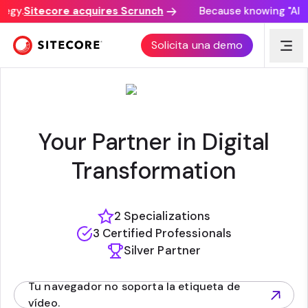
egy.
Sitecore acquires Scrunch
Because knowing "AI di
KONABOS
Solicita una demo
Your Partner in Digital
Transformation
2 Specializations
3 Certified Professionals
Silver Partner
Tu navegador no soporta la etiqueta de
(opens in new tab)
vídeo.