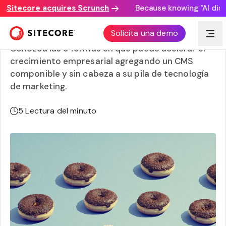
Sitecore acquires Scrunch
Because knowing "AI discove
Los beneficios de un CMS headless
Solicita una demo
Conozca las 9 formas en que puede acelerar el
crecimiento empresarial agregando un CMS
componible y sin cabeza a su pila de tecnología
de marketing.
5
Lectura del minuto