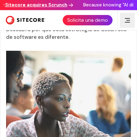
Sitecore acquires Scrunch
Because knowing "AI discov
¿Qué es un enfoque API-first?
Solicita una demo
Descubra por qué esta estrategia de desarrollo
de software es diferente.