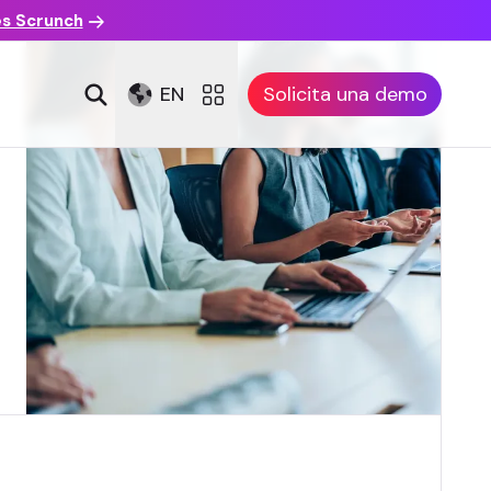
es Scrunch
EN
Solicita una demo