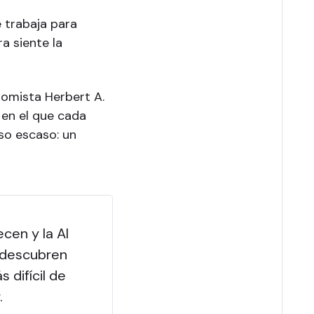
e trabaja para
a siente la
nomista Herbert A.
 en el que cada
so escaso: un
cen y la AI
 descubren
 difícil de
.