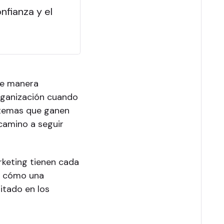
nfianza y el
 de manera
organización cuando
istemas que ganen
 camino a seguir
rketing tienen cada
 a cómo una
itado en los