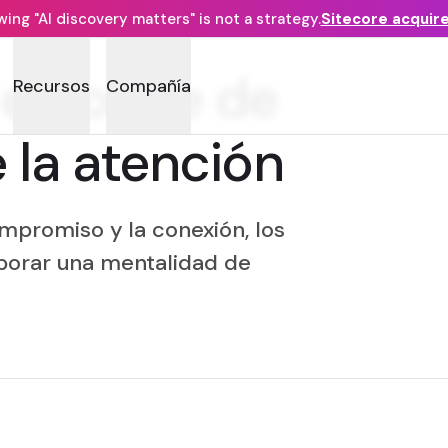
ng "AI discovery matters" is not a strategy.
Sitecore acquir
 enfoque de
Recursos
Compañía
 la atención
ompromiso y la conexión, los
porar una mentalidad de
.