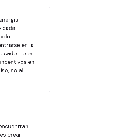
energía
o cada
 solo
entrarse en la
edicado, no en
 incentivos en
so, no al
 encuentran
 es crear