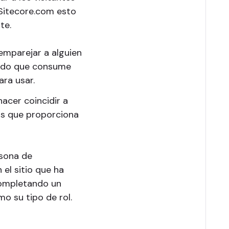
 Sitecore.com esto
te.
 emparejar a alguien
nido que consume
ara usar.
hacer coincidir a
os que proporciona
rsona de
el sitio que ha
completando un
o su tipo de rol.