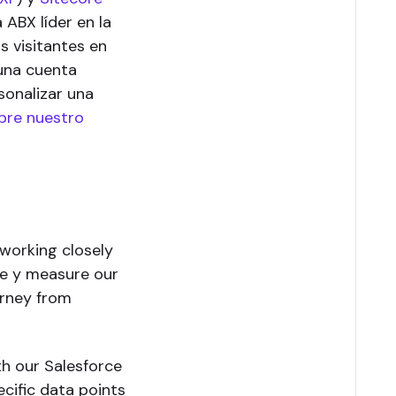
 ABX líder en la
s visitantes en
una cuenta
rsonalizar una
bre nuestro
working closely
ate y measure our
urney from
h our Salesforce
ecific data points