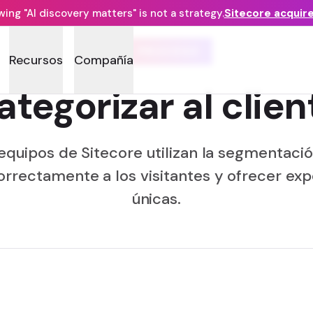
ng "AI discovery matters" is not a strategy.
Sitecore acquir
DX: PROCESO
Recursos
Compañía
ategorizar al clien
equipos de Sitecore utilizan la segmentaci
rrectamente a los visitantes y ofrecer expe
únicas.