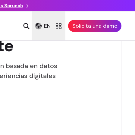
es Scrunch
EN
Solicita una demo
te
ón basada en datos
riencias digitales