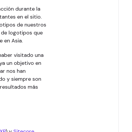
acción durante la
antes en el sitio.
otipos de nuestros
o de logotipos que
e en Asia.
haber visitado una
ya un objetivo en
sar nos han
do y siempre son
s resultados más
(XP
) y
Sitecore