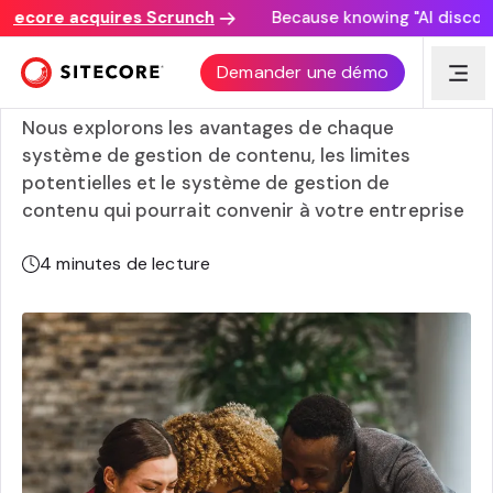
ore acquires Scrunch
Because knowing "AI discovery ma
Système de gestion de contenu headless vs système de
Demander une démo
gestion de contenu traditionnel
Nous explorons les avantages de chaque
système de gestion de contenu, les limites
potentielles et le système de gestion de
contenu qui pourrait convenir à votre entreprise
4
minutes de lecture