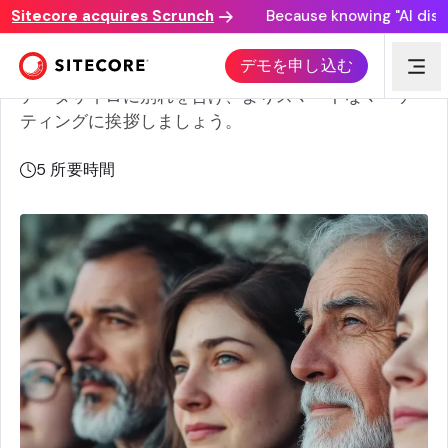
itecore acquires Scrunch
Because knowing "AI discover
顧客データ プラットフォーム コネクタを使用する理由
デモを申し込む
データサイロに別れを告げ、よりスマートなマーケ
ティングに挨拶しましょう。
5
所要時間