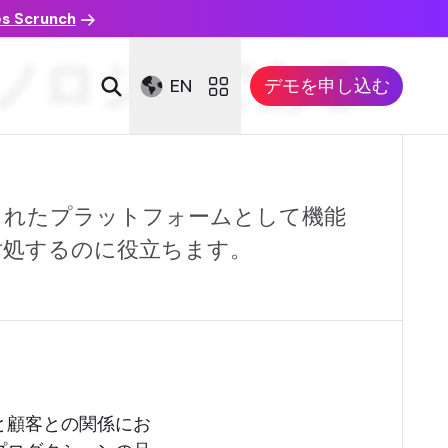
es Scrunch
ノロジーである
EN
デモを申し込む
されたプラットフォームとして機能
対処するのに役立ちます。
と顧客との関係にお