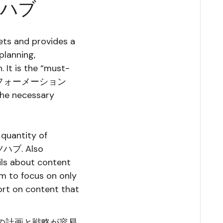
ツハブ
sets and provides a
planning,
 It is the “must-
トランスフォーメーション
the necessary
quantity of
ツハブ. Also
ails about content
am to focus on only
fort on content that
の計画と戦略が容易