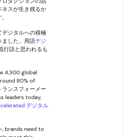
プロダクションの品
ジネスが生き残るか
す。
てデジタルへの積極
きました。用語
デジ
流行語と思われるも
he 4,300 global
 around 80% of
 デジタルトランスフォーメー
s leaders today,
ccelerated デジタル
rands need to