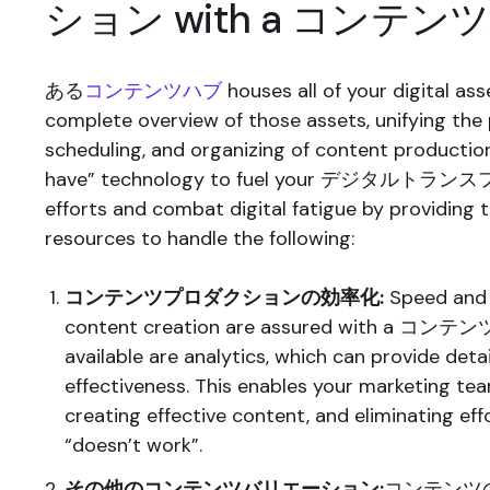
ション with a コンテン
ある
コンテンツハブ
houses all of your digital as
complete overview of those assets, unifying the 
scheduling, and organizing of content production.
have” technology to fuel your デジタル
efforts and combat digital fatigue by providing 
resources to handle the following:
コンテンツプロダクションの効率化:
Speed and 
content creation are assured with a コンテン
available are analytics, which can provide det
effectiveness. This enables your marketing te
creating effective content, and eliminating ef
“doesn’t work”.
その他のコンテンツバリエーション:
コンテンツ