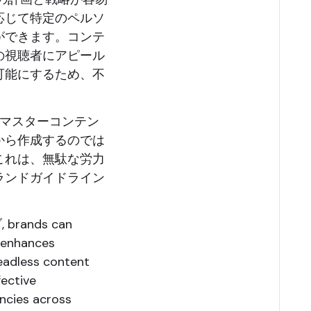
応じて特定のペルソ
ができます。コンテ
の視聴者にアピール
可能にするため、不
のマスターコンテン
から作成するのでは
これは、無駄な労力
ランドガイドライン
brands can
h enhances
Headless content
fective
ncies across