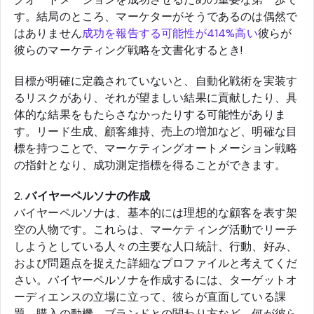
す。結局のところ、マーケターがそうであるのは偶然で
はありません
成功を報告する可能性が414%高い
彼らが
彼らのマーケティング戦略を文書化するとき!
目標が明確に定義されていないと、自動化戦術を実装す
るリスクがあり、それが望ましい結果に貢献したり、具
体的な結果をもたらさなかったりする可能性がありま
す。リード生成、顧客維持、売上の増加など、明確な目
標を持つことで、マーケティングオートメーション戦略
の指針となり、成功測定指標を得ることができます。
2.
バイヤーペルソナの作成
バイヤーペルソナは、基本的には理想的な顧客を表す架
空の人物です。これらは、マーケティング活動でリーチ
しようとしている人々の主要な人口統計、行動、好み、
および問題点を捉えた詳細なプロファイルと考えてくだ
さい。バイヤーペルソナを作成するには、ターゲットオ
ーディエンスの立場に立って、彼らが直面している課
題、購入の動機、ブランドとの関わり方など、何が彼ら