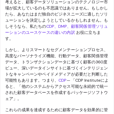
考えると、顧客データソリューションのテクノロジー市
場が拡大しているのも不思議ではありません。もしかし
たら、あなたはまだ独自のビジネスニーズに適したソリ
ューションを決定しようとしているかもしれません。も
しそうなら、私たちの
CDP、DMP、顧客関係管理ソリュ
ーションのユースケースの違いの内訳
お役に立ちま
す。
しかし、よりスマートなセグメンテーションプロセス、
高度なパーソナライズ機能、行動データ、顧客関係管理
データ、トランザクションデータに基づく顧客の360度
ビュー、深いデータインサイトに基づくインテリジェン
トなキャンペーンやペイドメディアが必要だと判断した
可能性もあります。つまり、
CDP
— 「CDP Instituteによ
ると、「他のシステムからアクセス可能な永続的で統一
された顧客データベースを作成するパッケージソフトウ
ェア」。
これらの成果を達成するために顧客データを効果的に管