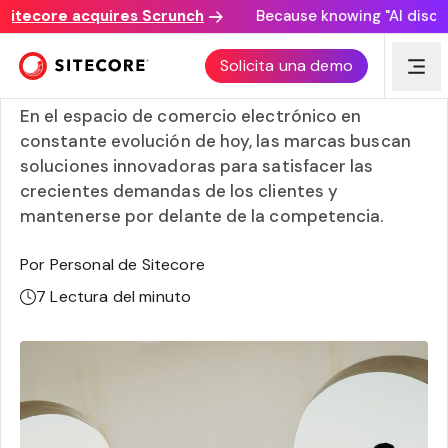
tecore acquires Scrunch
Because knowing "AI discovery
Comercio electrónico componible vs. comercio
Solicita una demo
electrónico headless
En el espacio de comercio electrónico en
constante evolución de hoy, las marcas buscan
soluciones innovadoras para satisfacer las
crecientes demandas de los clientes y
mantenerse por delante de la competencia.
Por Personal de Sitecore
7
Lectura del minuto