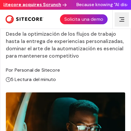
tecore acquires Scrunch
Because knowing "AI discovery
Mejores prácticas de automatización de marketing de
Solicita una demo
contenidos
Desde la optimización de los flujos de trabajo
hasta la entrega de experiencias personalizadas,
dominar el arte de la automatización es esencial
para mantenerse competitivo
Por Personal de Sitecore
5
Lectura del minuto