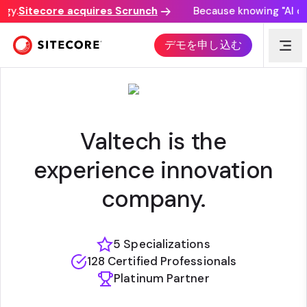
gy.
Sitecore acquires Scrunch
Because knowing "AI disc
VALTECH
デモを申し込む
Valtech is the
experience innovation
company.
5 Specializations
128 Certified Professionals
Platinum Partner