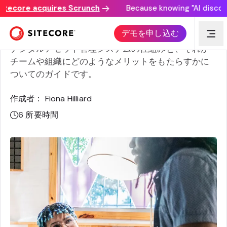
ore acquires Scrunch
Because knowing "AI discovery ma
デジタルアセット管理ソリューションに求められるもの
デモを申し込む
デジタルアセット管理システムの仕組みと、それが
チームや組織にどのようなメリットをもたらすかに
ついてのガイドです。
作成者： Fiona Hilliard
6
所要時間