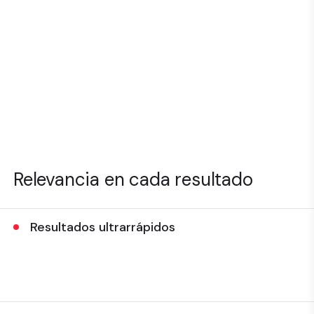
Relevancia en cada resultado
Resultados ultrarrápidos
Muestre contenido y productos hiperrelevantes al
instante a través de la búsqueda basada en AI.