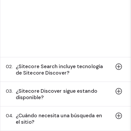
en tiempo real, utilizando palabras clave,
términos de búsqueda, sinónimos o frases.
Las funciones de Search son cruciales para la
navegación, especialmente en sitios web
ricos en contenido, ya que ayudan a los
usuarios a encontrar resultados relevantes
sin navegar por numerosas páginas.
¿Sitecore Search incluye tecnología
02.
de Sitecore Discover?
¿Sitecore Discover sigue estando
03.
disponible?
¿Cuándo necesita una búsqueda en
04.
el sitio?