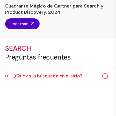
Cuadrante Mágico de Gartner para Search y
Product Discovery, 2024
Leer más
SEARCH
Preguntas frecuentes
¿Qué es la búsqueda en el sitio?
01.
La búsqueda en el sitio es una herramienta
integrada en un sitio web que permite a los
visitantes buscar contenido específico
dentro del sitio. Mejora la experiencia del
usuario al dirigirlo a la información que busca