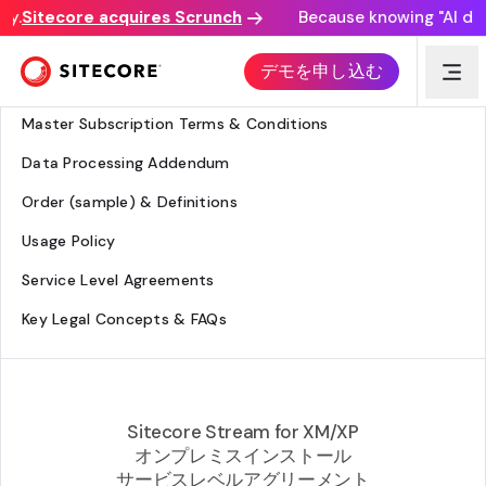
.
Sitecore acquires Scrunch
Because knowing "AI disco
Legal Hub
デモを申し込む
Agreement Overview
Master Subscription Terms & Conditions
Data Processing Addendum
Order (sample) & Definitions
Usage Policy
Service Level Agreements
Key Legal Concepts & FAQs
Sitecore Stream for XM/XP
オンプレミスインストール
サービスレベルアグリーメント