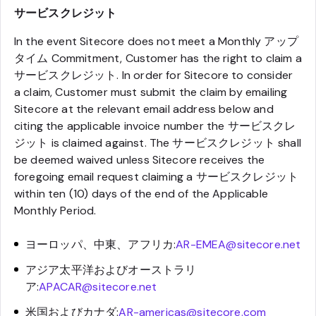
サービスクレジット
In the event Sitecore does not meet a Monthly アップ
タイム Commitment, Customer has the right to claim a
サービスクレジット. In order for Sitecore to consider
a claim, Customer must submit the claim by emailing
Sitecore at the relevant email address below and
citing the applicable invoice number the サービスクレ
ジット is claimed against. The サービスクレジット shall
be deemed waived unless Sitecore receives the
foregoing email request claiming a サービスクレジット
within ten (10) days of the end of the Applicable
Monthly Period.
ヨーロッパ、中東、アフリカ:
AR-EMEA@sitecore.net
アジア太平洋およびオーストラリ
ア:
APACAR@sitecore.net
米国およびカナダ:
AR-americas@sitecore.com