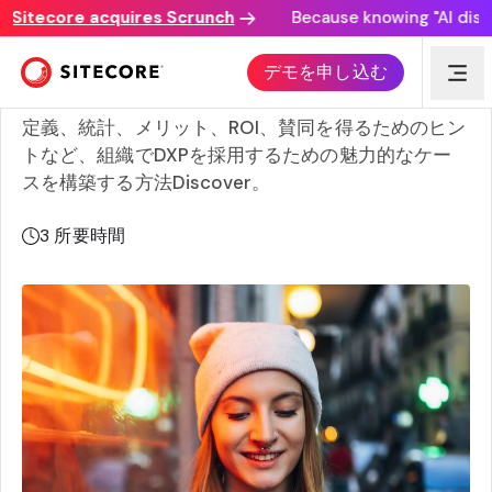
itecore acquires Scrunch
Because knowing "AI discover
デジタルエクスペリエンスプラットフォームのためのビジ
デモを申し込む
ネス導入事例の構築
定義、統計、メリット、ROI、賛同を得るためのヒン
トなど、組織でDXPを採用するための魅力的なケー
スを構築する方法Discover。
3
所要時間