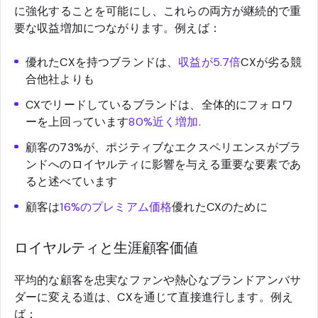
に強化することを可能にし、これらの両方が継続的で重
要な収益増加につながります。例えば：
優れたCXを持つブランドは、
収益が5.7倍
CXが劣る競
合他社よりも
CXでリードしているブランドは、全体的にフォロワ
ーを上回っています
80%近く増加
.
顧客の73%が、ポジティブなエクスペリエンスがブラ
ンドへのロイヤルティに影響を与える重要な要素であ
ると述べています
顧客は
16%のプレミアム価格
優れたCXのために
ロイヤルティと生涯顧客価値
平均的な顧客を忠実なファンや熱心なブランドアンバサ
ダーに変える道は、CXを通じて直接進行します。例え
ば：