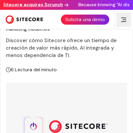
itecore acquires Scrunch
Because knowing "AI discove
Sitecore CMS frente a Adobe Experience Manager (AEM):
Solicita una demo
por qué Sitecore supera a Adobe para los especialistas en
marketing modernos
Discover cómo Sitecore ofrece un tiempo de
creación de valor más rápido, AI integrada y
menos dependencia de TI.
6
Lectura del minuto